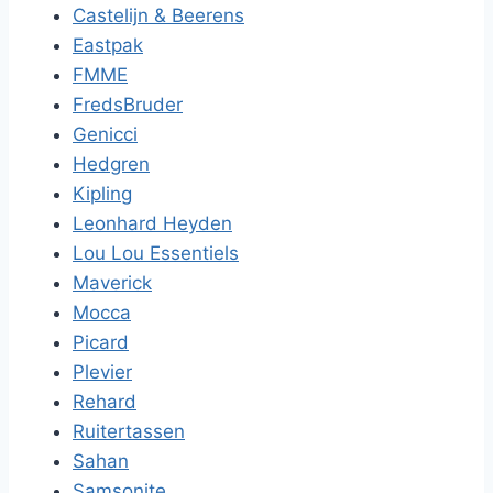
Castelijn & Beerens
Eastpak
FMME
FredsBruder
Genicci
Hedgren
Kipling
Leonhard Heyden
Lou Lou Essentiels
Maverick
Mocca
Picard
Plevier
Rehard
Ruitertassen
Sahan
Samsonite