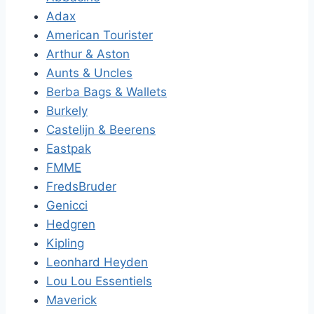
Adax
American Tourister
Arthur & Aston
Aunts & Uncles
Berba Bags & Wallets
Burkely
Castelijn & Beerens
Eastpak
FMME
FredsBruder
Genicci
Hedgren
Kipling
Leonhard Heyden
Lou Lou Essentiels
Maverick