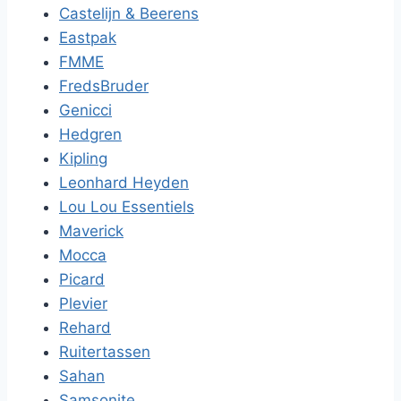
Castelijn & Beerens
Eastpak
FMME
FredsBruder
Genicci
Hedgren
Kipling
Leonhard Heyden
Lou Lou Essentiels
Maverick
Mocca
Picard
Plevier
Rehard
Ruitertassen
Sahan
Samsonite