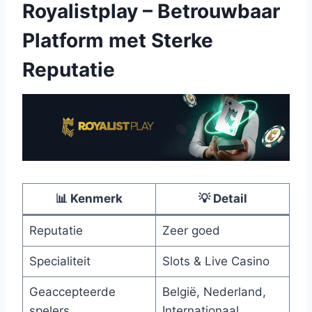
Royalistplay – Betrouwbaar
Platform met Sterke
Reputatie
📊 Kenmerk
💡 Detail
Reputatie
Zeer goed
Specialiteit
Slots & Live Casino
Geaccepteerde
België, Nederland,
spelers
Internationaal