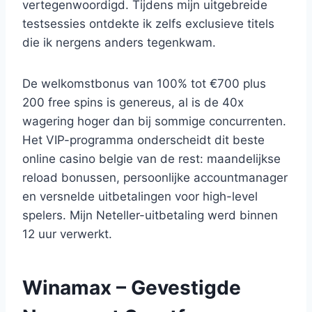
vertegenwoordigd. Tijdens mijn uitgebreide
testsessies ontdekte ik zelfs exclusieve titels
die ik nergens anders tegenkwam.
De welkomstbonus van 100% tot €700 plus
200 free spins is genereus, al is de 40x
wagering hoger dan bij sommige concurrenten.
Het VIP-programma onderscheidt dit beste
online casino belgie van de rest: maandelijkse
reload bonussen, persoonlijke accountmanager
en versnelde uitbetalingen voor high-level
spelers. Mijn Neteller-uitbetaling werd binnen
12 uur verwerkt.
Winamax – Gevestigde