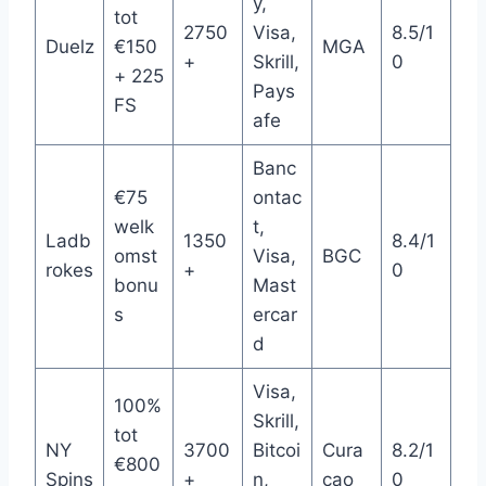
y,
tot
2750
Visa,
8.5/1
Duelz
€150
MGA
+
Skrill,
0
+ 225
Pays
FS
afe
Banc
€75
ontac
welk
t,
Ladb
1350
8.4/1
omst
Visa,
BGC
rokes
+
0
bonu
Mast
s
ercar
d
Visa,
100%
Skrill,
tot
NY
3700
Bitcoi
Cura
8.2/1
€800
Spins
+
n,
çao
0