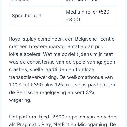
Medium roller (€20-
Speelbudget
€300)
Royalistplay combineert een Belgische licentie
met een bredere marktoriëntatie dan puur
lokale spelers. Wat me opviel tijdens mijn test
was de consistentie van de spelervaring: geen
crashes, snelle laadtijden en foutloze
transactieverwerking. De welkomstbonus van
100% tot €350 plus 125 free spins past binnen
de Belgische regelgeving en kent 32x
wagering.
Het platform biedt 2600+ spellen van providers
als Pragmatic Play, NetEnt en Microgaming. De