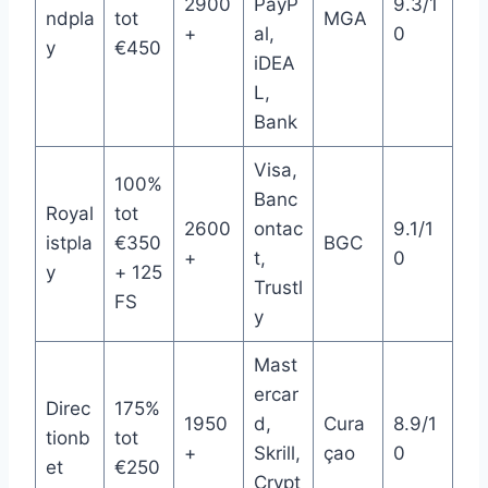
2900
PayP
9.3/1
ndpla
tot
MGA
+
al,
0
y
€450
iDEA
L,
Bank
Visa,
100%
Banc
Royal
tot
2600
ontac
9.1/1
istpla
€350
BGC
+
t,
0
y
+ 125
Trustl
FS
y
Mast
ercar
Direc
175%
1950
d,
Cura
8.9/1
tionb
tot
+
Skrill,
çao
0
et
€250
Crypt