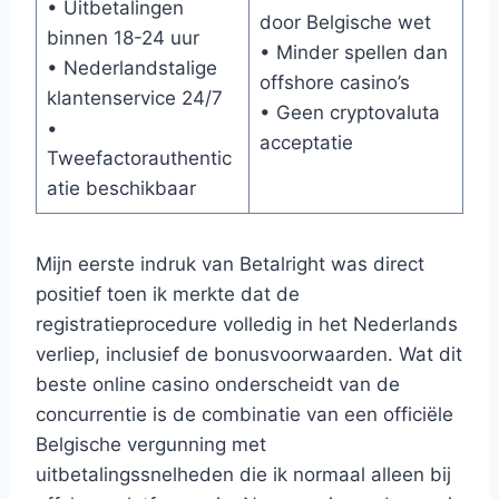
• Uitbetalingen
door Belgische wet
binnen 18-24 uur
• Minder spellen dan
• Nederlandstalige
offshore casino’s
klantenservice 24/7
• Geen cryptovaluta
•
acceptatie
Tweefactorauthentic
atie beschikbaar
Mijn eerste indruk van Betalright was direct
positief toen ik merkte dat de
registratieprocedure volledig in het Nederlands
verliep, inclusief de bonusvoorwaarden. Wat dit
beste online casino onderscheidt van de
concurrentie is de combinatie van een officiële
Belgische vergunning met
uitbetalingssnelheden die ik normaal alleen bij