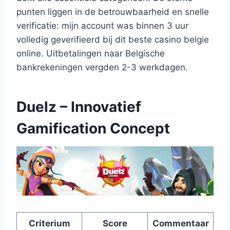
punten liggen in de betrouwbaarheid en snelle
verificatie: mijn account was binnen 3 uur
volledig geverifieerd bij dit beste casino belgie
online. Uitbetalingen naar Belgische
bankrekeningen vergden 2-3 werkdagen.
Duelz – Innovatief
Gamification Concept
Criterium
Score
Commentaar