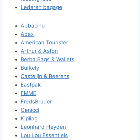
Lederen bagage
Abbacino
Adax
American Tourister
Arthur & Aston
Berba Bags & Wallets
Burkely
Castelijn & Beerens
Eastpak
FMME
FredsBruder
Genicci
Kipling
Leonhard Heyden
Lou Lou Essentiels