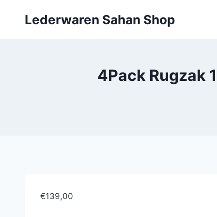
Doorgaan
Lederwaren Sahan Shop
naar
inhoud
4Pack Rugzak 15
€139,00