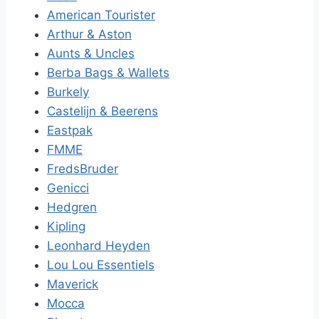
American Tourister
Arthur & Aston
Aunts & Uncles
Berba Bags & Wallets
Burkely
Castelijn & Beerens
Eastpak
FMME
FredsBruder
Genicci
Hedgren
Kipling
Leonhard Heyden
Lou Lou Essentiels
Maverick
Mocca