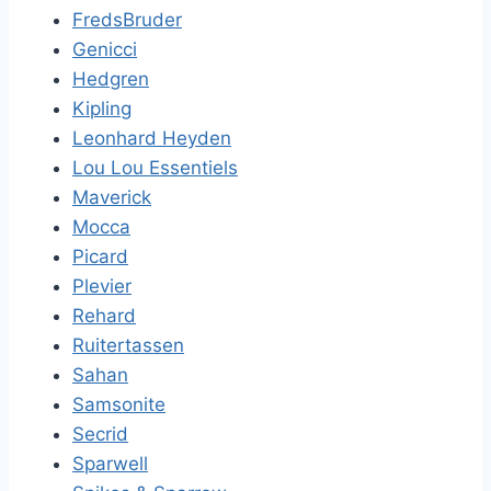
FredsBruder
Genicci
Hedgren
Kipling
Leonhard Heyden
Lou Lou Essentiels
Maverick
Mocca
Picard
Plevier
Rehard
Ruitertassen
Sahan
Samsonite
Secrid
Sparwell