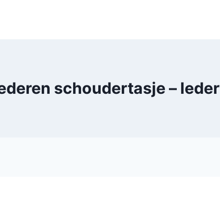
lederen schoudertasje – led