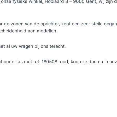
in onze fysieke winkel, Hooiaard 3 – 9000 Gent, wij zi
de zonen van de oprichter, kent een zeer steile opgang
rscheidenheid aan modellen.
met al uw vragen bij ons terecht.
choudertas met ref. 180508 rood, koop ze dan nu in o