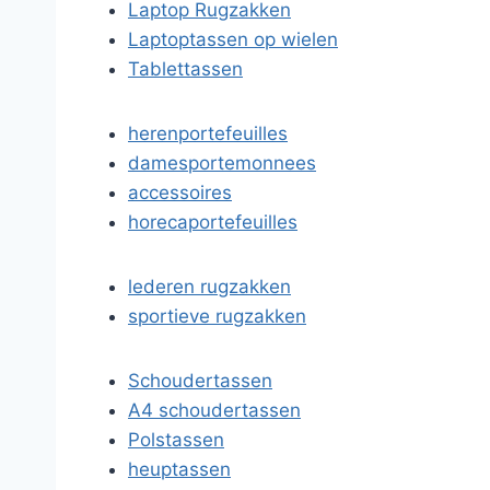
Laptop Rugzakken
Laptoptassen op wielen
Tablettassen
herenportefeuilles
damesportemonnees
accessoires
horecaportefeuilles
lederen rugzakken
sportieve rugzakken
Schoudertassen
A4 schoudertassen
Polstassen
heuptassen