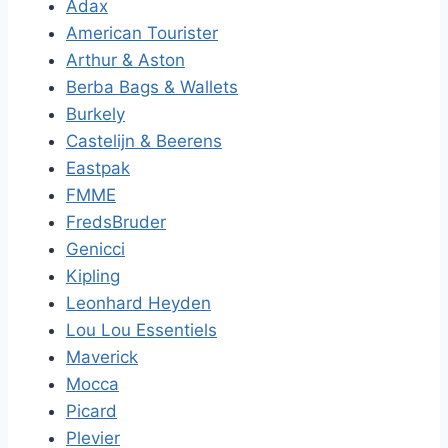
Adax
American Tourister
Arthur & Aston
Berba Bags & Wallets
Burkely
Castelijn & Beerens
Eastpak
FMME
FredsBruder
Genicci
Kipling
Leonhard Heyden
Lou Lou Essentiels
Maverick
Mocca
Picard
Plevier