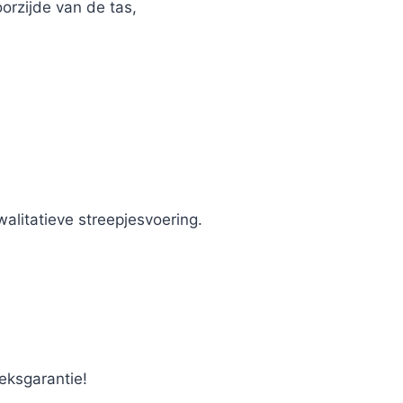
orzijde van de tas,
walitatieve streepjesvoering.
ieksgarantie!