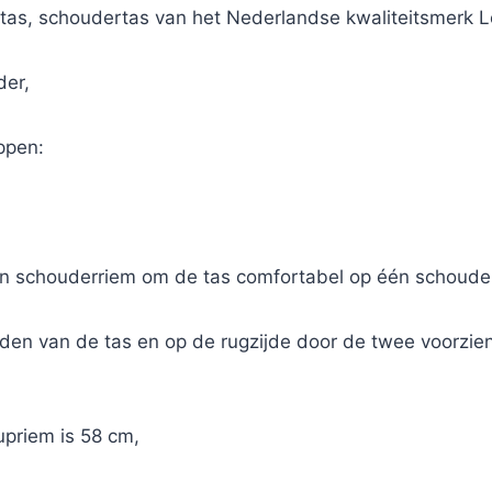
as, schoudertas van het Nederlandse kwaliteitsmerk L
der,
ppen:
n schouderriem om de tas comfortabel op één schouder 
rden van de tas en op de rugzijde door de twee voorz
priem is 58 cm,