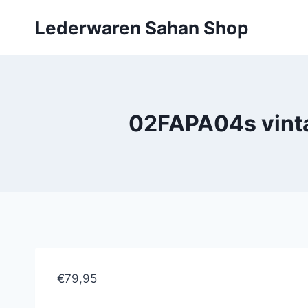
Doorgaan
Lederwaren Sahan Shop
naar
inhoud
02FAPA04s vinta
€79,95