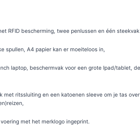
ak met RFID bescherming, twee penlussen en één steekva
ke spullen, A4 papier kan er moeiteloos in,
inch laptop, beschermvak voor een grote Ipad/tablet,
ak met ritssluiting en een katoenen sleeve om je tas over
en)reizen,
e voering met het merklogo ingeprint.