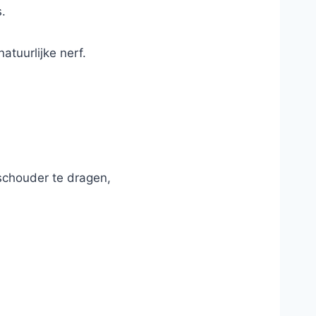
.
atuurlijke nerf.
schouder te dragen,