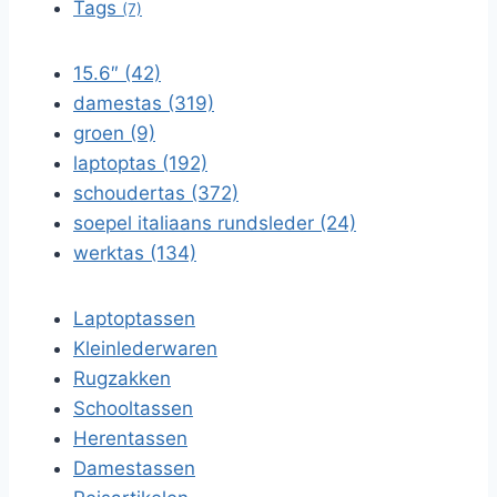
Tags
(7)
15.6″ (42)
damestas (319)
groen (9)
laptoptas (192)
schoudertas (372)
soepel italiaans rundsleder (24)
werktas (134)
Laptoptassen
Kleinlederwaren
Rugzakken
Schooltassen
Herentassen
Damestassen