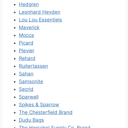
Hedgren
Leonhard Heyden
Lou Lou Essentiels
Maverick
Mocca
Picard
Plevier
Rehard
Ruitertassen
Sahan
Samsonite
Secrid
Sparwell
Spikes & Sparrow
The Chesterfield Brand
Dudu Bags
The Herschel Supply Co. Brand