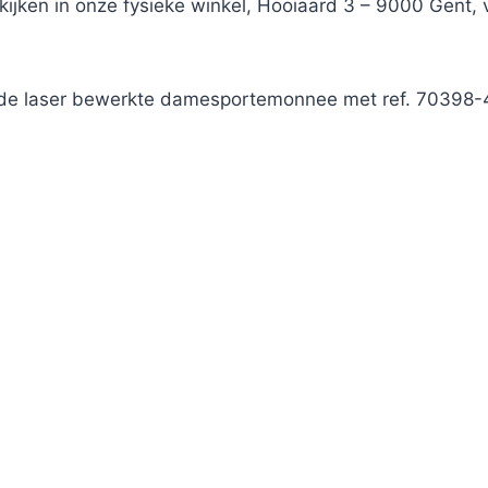
ekijken in onze fysieke winkel, Hooiaard 3 – 9000 Gent
t de laser bewerkte damesportemonnee met ref. 70398-4