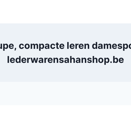
upe, compacte leren damesp
lederwarensahanshop.be