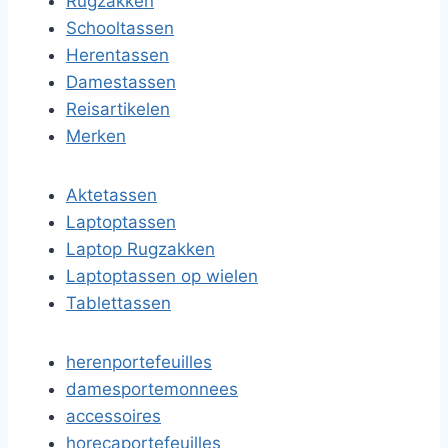
Rugzakken
Schooltassen
Herentassen
Damestassen
Reisartikelen
Merken
Aktetassen
Laptoptassen
Laptop Rugzakken
Laptoptassen op wielen
Tablettassen
herenportefeuilles
damesportemonnees
accessoires
horecaportefeuilles