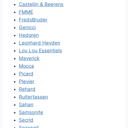
Castelijn & Beerens
FMME
FredsBruder
Genicci
Hedgren
Leonhard Heyden
Lou Lou Essentiels
Maverick
Mocca
Picard
Plevier
Rehard
Ruitertassen
Sahan
Samsonite
Secrid
Sparwell