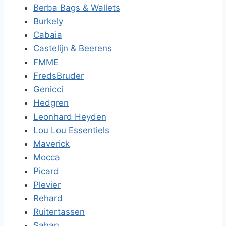
Berba Bags & Wallets
Burkely
Cabaia
Castelijn & Beerens
FMME
FredsBruder
Genicci
Hedgren
Leonhard Heyden
Lou Lou Essentiels
Maverick
Mocca
Picard
Plevier
Rehard
Ruitertassen
Sahan