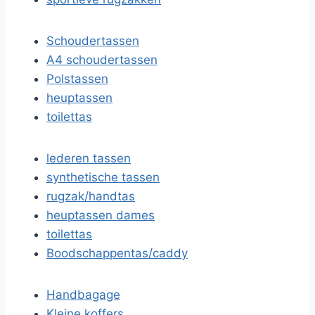
Schoudertassen
A4 schoudertassen
Polstassen
heuptassen
toilettas
lederen tassen
synthetische tassen
rugzak/handtas
heuptassen dames
toilettas
Boodschappentas/caddy
Handbagage
Kleine koffers