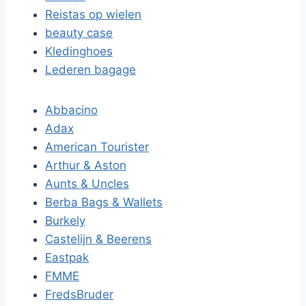
Reistas op wielen
beauty case
Kledinghoes
Lederen bagage
Abbacino
Adax
American Tourister
Arthur & Aston
Aunts & Uncles
Berba Bags & Wallets
Burkely
Castelijn & Beerens
Eastpak
FMME
FredsBruder