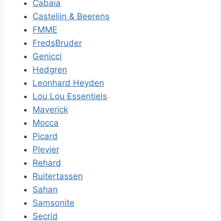
Cabaia
Castelijn & Beerens
FMME
FredsBruder
Genicci
Hedgren
Leonhard Heyden
Lou Lou Essentiels
Maverick
Mocca
Picard
Plevier
Rehard
Ruitertassen
Sahan
Samsonite
Secrid