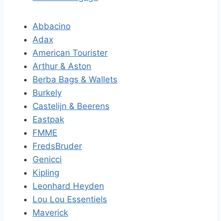
Abbacino
Adax
American Tourister
Arthur & Aston
Berba Bags & Wallets
Burkely
Castelijn & Beerens
Eastpak
FMME
FredsBruder
Genicci
Kipling
Leonhard Heyden
Lou Lou Essentiels
Maverick