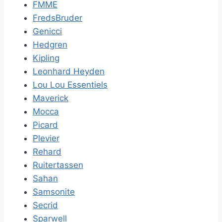
FMME
FredsBruder
Genicci
Hedgren
Kipling
Leonhard Heyden
Lou Lou Essentiels
Maverick
Mocca
Picard
Plevier
Rehard
Ruitertassen
Sahan
Samsonite
Secrid
Sparwell