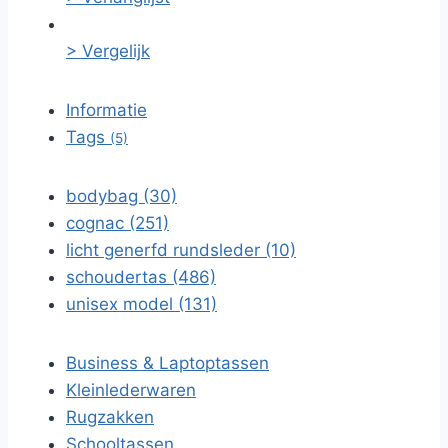
> Vergelijk
Informatie
Tags
(5)
bodybag (30)
cognac (251)
licht generfd rundsleder (10)
schoudertas (486)
unisex model (131)
Business & Laptoptassen
Kleinlederwaren
Rugzakken
Schooltassen