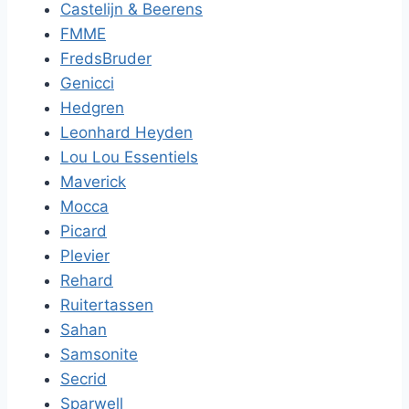
Castelijn & Beerens
FMME
FredsBruder
Genicci
Hedgren
Leonhard Heyden
Lou Lou Essentiels
Maverick
Mocca
Picard
Plevier
Rehard
Ruitertassen
Sahan
Samsonite
Secrid
Sparwell