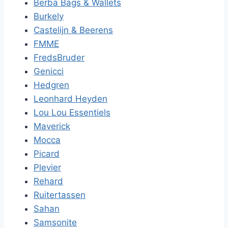
Berba Bags & Wallets
Burkely
Castelijn & Beerens
FMME
FredsBruder
Genicci
Hedgren
Leonhard Heyden
Lou Lou Essentiels
Maverick
Mocca
Picard
Plevier
Rehard
Ruitertassen
Sahan
Samsonite