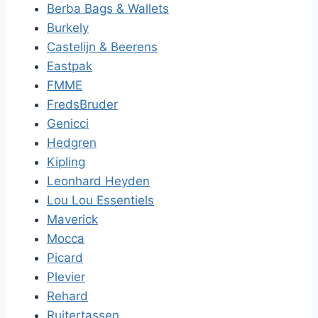
Berba Bags & Wallets
Burkely
Castelijn & Beerens
Eastpak
FMME
FredsBruder
Genicci
Hedgren
Kipling
Leonhard Heyden
Lou Lou Essentiels
Maverick
Mocca
Picard
Plevier
Rehard
Ruitertassen