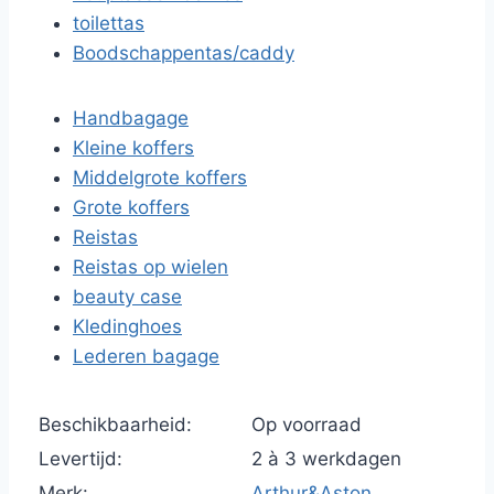
toilettas
Boodschappentas/caddy
Handbagage
Kleine koffers
Middelgrote koffers
Grote koffers
Reistas
Reistas op wielen
beauty case
Kledinghoes
Lederen bagage
Beschikbaarheid:
Op voorraad
Levertijd:
2 à 3 werkdagen
Merk:
Arthur&Aston