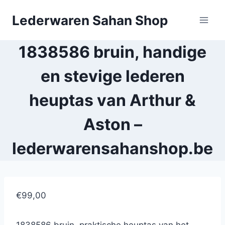
Doorgaan
Lederwaren Sahan Shop
naar
inhoud
1838586 bruin, handige
en stevige lederen
heuptas van Arthur &
Aston –
lederwarensahanshop.be
€99,00