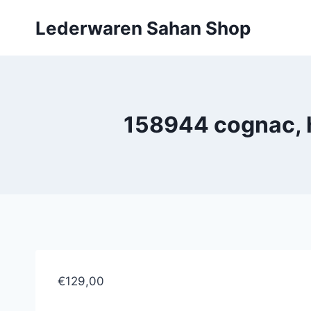
Doorgaan
Lederwaren Sahan Shop
naar
inhoud
158944 cognac, h
€129,00