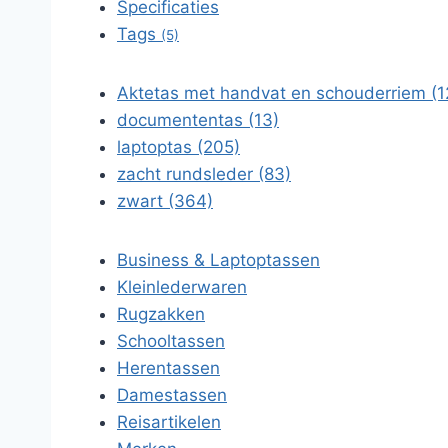
Specificaties
Tags
(5)
Aktetas met handvat en schouderriem (1
documententas (13)
laptoptas (205)
zacht rundsleder (83)
zwart (364)
Business & Laptoptassen
Kleinlederwaren
Rugzakken
Schooltassen
Herentassen
Damestassen
Reisartikelen