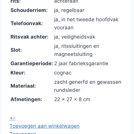
rits:
achteraan
Schouderriem:
ja, regelbaar
ja, in het tweede hoofdvak
Telefoonvak:
vooraan
Ritsvak achter:
ja, veiligheidsvak
ja, ritssluitingen en
Slot:
magneetsluiting
Garantieperiode:
2 jaar fabrieksgarantie
Kleur:
cognac
zacht generfd en gewassen
Materiaal:
rundsleder
Afmetingen:
22 x 27 x 8 cm
+
–
Toevoegen aan winkelwagen