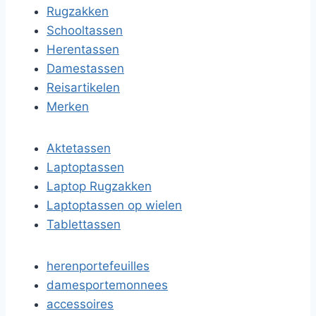
Rugzakken
Schooltassen
Herentassen
Damestassen
Reisartikelen
Merken
Aktetassen
Laptoptassen
Laptop Rugzakken
Laptoptassen op wielen
Tablettassen
herenportefeuilles
damesportemonnees
accessoires