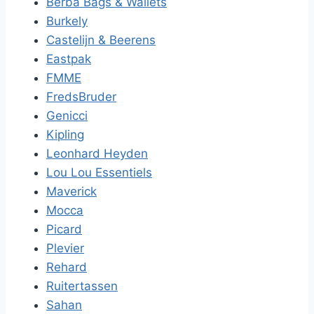
Berba Bags & Wallets
Burkely
Castelijn & Beerens
Eastpak
FMME
FredsBruder
Genicci
Kipling
Leonhard Heyden
Lou Lou Essentiels
Maverick
Mocca
Picard
Plevier
Rehard
Ruitertassen
Sahan