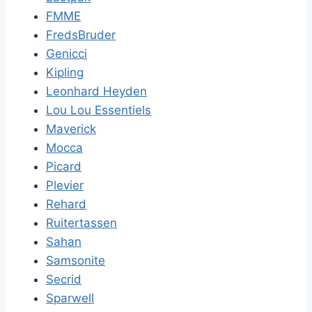
FMME
FredsBruder
Genicci
Kipling
Leonhard Heyden
Lou Lou Essentiels
Maverick
Mocca
Picard
Plevier
Rehard
Ruitertassen
Sahan
Samsonite
Secrid
Sparwell