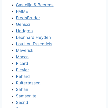
Castelijn & Beerens
FMME
FredsBruder
Genicci
Hedgren
Leonhard Heyden
Lou Lou Essentiels
Maverick
Mocca
Picard
Plevier
Rehard
Ruitertassen
Sahan
Samsonite
Secrid