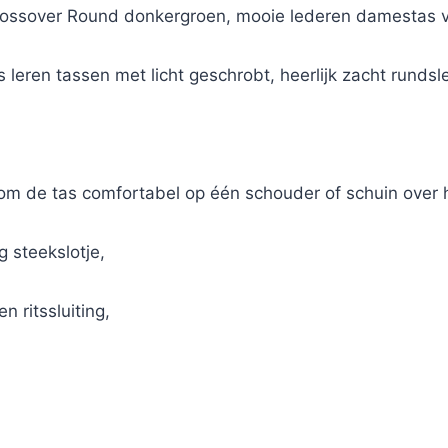
ssover Round donkergroen, mooie lederen damestas va
 leren tassen met licht geschrobt, heerlijk zacht runds
om de tas comfortabel op één schouder of schuin over h
 steekslotje,
 ritssluiting,