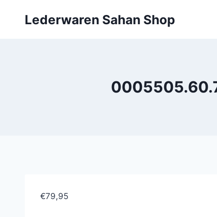
Doorgaan
Lederwaren Sahan Shop
naar
inhoud
0005505.60.7
€79,95